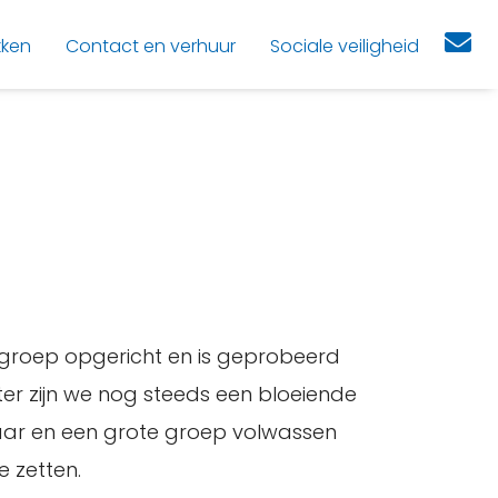
kken
Contact en verhuur
Sociale veiligheid
ënsgroep opgericht en is geprobeerd
ater zijn we nog steeds een bloeiende
jaar en een grote groep volwassen
e zetten.